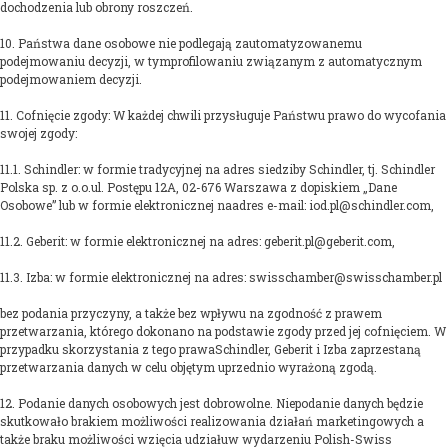
dochodzenia lub obrony roszczeń.
10. Państwa dane osobowe nie podlegają zautomatyzowanemu
podejmowaniu decyzji, w tymprofilowaniu związanym z automatycznym
podejmowaniem decyzji.
11. Cofnięcie zgody: W każdej chwili przysługuje Państwu prawo do wycofania
swojej zgody:
11.1. Schindler: w formie tradycyjnej na adres siedziby Schindler, tj. Schindler
Polska sp. z o.o.ul. Postępu 12A, 02-676 Warszawa z dopiskiem „Dane
Osobowe” lub w formie elektronicznej naadres e-mail: iod.pl@schindler.com,
11.2. Geberit: w formie elektronicznej na adres: geberit.pl@geberit.com,
11.3. Izba: w formie elektronicznej na adres: swisschamber@swisschamber.pl
bez podania przyczyny, a także bez wpływu na zgodność z prawem
przetwarzania, którego dokonano na podstawie zgody przed jej cofnięciem. W
przypadku skorzystania z tego prawaSchindler, Geberit i Izba zaprzestaną
przetwarzania danych w celu objętym uprzednio wyrażoną zgodą.
12. Podanie danych osobowych jest dobrowolne. Niepodanie danych będzie
skutkowało brakiem możliwości realizowania działań marketingowych a
także braku możliwości wzięcia udziałuw wydarzeniu Polish-Swiss