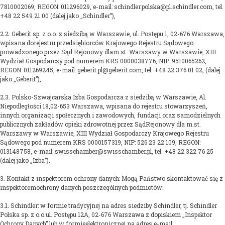
7810002069, REGON: 011296029, e-mail: schindler.polska@pl.schindler.com, tel.
+48 22 549 21 00 (dalej jako „Schindler”),
2.2. Geberit sp. z o.o. z siedzibą w Warszawie, ul. Postępu 1, 02-676 Warszawa,
wpisana dorejestru przedsiębiorców Krajowego Rejestru Sądowego
prowadzonego przez Sąd Rejonowy dlam.st. Warszawy w Warszawie, XIII
Wydział Gospodarczy pod numerem KRS 0000038776, NIP: 9510065262,
REGON: 011269245, e-mail: geberit.pl@geberit.com, tel. +48 22 376 01 02, (dalej
jako „Geberit”),
2.3. Polsko-Szwajcarska Izba Gospodarcza z siedzibą w Warszawie, Al.
Niepodległości 18,02-653 Warszawa, wpisana do rejestru stowarzyszeń,
innych organizacji społecznych i zawodowych, fundacji oraz samodzielnych
publicznych zakładów opieki zdrowotnej przez SądRejonowy dla m.st.
Warszawy w Warszawie, XIII Wydział Gospodarczy Krajowego Rejestru
Sądowego pod numerem KRS 0000157319, NIP: 526 23 22 109, REGON:
013148758, e-mail: swisschamber@swisschamber.pl, tel. +48 22 322 76 25
(dalej jako „Izba”).
3. Kontakt z inspektorem ochrony danych: Mogą Państwo skontaktować się z
inspektoremochrony danych poszczególnych podmiotów:
3.1. Schindler: w formie tradycyjnej na adres siedziby Schindler, tj. Schindler
Polska sp. z o.o.ul. Postępu 12A, 02-676 Warszawa z dopiskiem „Inspektor
Ochrony Danych” lub w formieelektronicznej na adres e-mail: