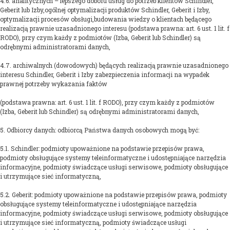
4.6. analitycznych – lepszego doboru usług do potrzeb klientów Schindler,
Geberit lub Izby,ogólnej optymalizacji produktów Schindler, Geberit i Izby,
optymalizacji procesów obsługi,budowania wiedzy o klientach będącego
realizacją prawnie uzasadnionego interesu (podstawa prawna: art. 6 ust. 1 lit. f
RODO), przy czym każdy z podmiotów (Izba, Geberit lub Schindler) są
odrębnymi administratorami danych,
4.7. archiwalnych (dowodowych) będących realizacją prawnie uzasadnionego
interesu Schindler, Geberit i Izby zabezpieczenia informacji na wypadek
prawnej potrzeby wykazania faktów
(podstawa prawna: art. 6 ust. 1 lit. f RODO), przy czym każdy z podmiotów
(Izba, Geberit lub Schindler) są odrębnymi administratorami danych,
5. Odbiorcy danych: odbiorcą Państwa danych osobowych mogą być:
5.1. Schindler: podmioty upoważnione na podstawie przepisów prawa,
podmioty obsługujące systemy teleinformatyczne i udostępniające narzędzia
informacyjne, podmioty świadczące usługi serwisowe, podmioty obsługujące
i utrzymujące sieć informatyczną,
5.2. Geberit: podmioty upoważnione na podstawie przepisów prawa, podmioty
obsługujące systemy teleinformatyczne i udostępniające narzędzia
informacyjne, podmioty świadczące usługi serwisowe, podmioty obsługujące
i utrzymujące sieć informatyczną, podmioty świadczące usługi