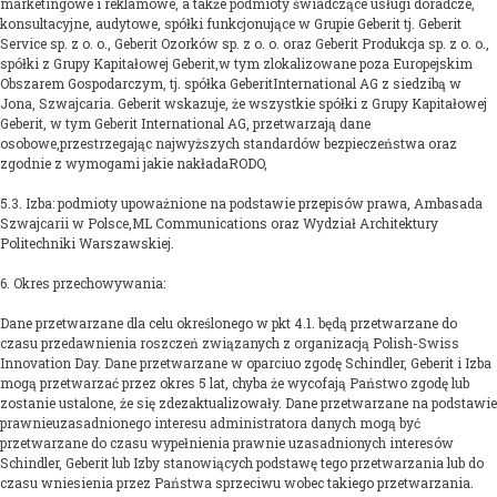
marketingowe i reklamowe, a także podmioty świadczące usługi doradcze,
konsultacyjne, audytowe, spółki funkcjonujące w Grupie Geberit tj. Geberit
Service sp. z o. o., Geberit Ozorków sp. z o. o. oraz Geberit Produkcja sp. z o. o.,
spółki z Grupy Kapitałowej Geberit,w tym zlokalizowane poza Europejskim
Obszarem Gospodarczym, tj. spółka GeberitInternational AG z siedzibą w
Jona, Szwajcaria. Geberit wskazuje, że wszystkie spółki z Grupy Kapitałowej
Geberit, w tym Geberit International AG, przetwarzają dane
osobowe,przestrzegając najwyższych standardów bezpieczeństwa oraz
zgodnie z wymogami jakie nakładaRODO,
5.3. Izba: podmioty upoważnione na podstawie przepisów prawa, Ambasada
Szwajcarii w Polsce,ML Communications oraz Wydział Architektury
Politechniki Warszawskiej.
6. Okres przechowywania:
Dane przetwarzane dla celu określonego w pkt 4.1. będą przetwarzane do
czasu przedawnienia roszczeń związanych z organizacją Polish-Swiss
Innovation Day. Dane przetwarzane w oparciuo zgodę Schindler, Geberit i Izba
mogą przetwarzać przez okres 5 lat, chyba że wycofają Państwo zgodę lub
zostanie ustalone, że się zdezaktualizowały. Dane przetwarzane na podstawie
prawnieuzasadnionego interesu administratora danych mogą być
przetwarzane do czasu wypełnienia prawnie uzasadnionych interesów
Schindler, Geberit lub Izby stanowiących podstawę tego przetwarzania lub do
czasu wniesienia przez Państwa sprzeciwu wobec takiego przetwarzania.