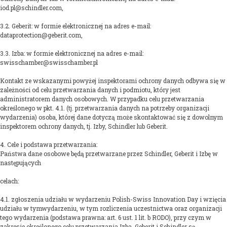
iod.pl@schindler.com,
3.2. Geberit: w formie elektronicznej na adres e-mail:
dataprotection@geberit.com,
3.3. Izba: w formie elektronicznej na adres e-mail:
swisschamber@swisschamber.pl
Kontakt ze wskazanymi powyżej inspektorami ochrony danych odbywa się w
zależności od celu przetwarzania danych i podmiotu, który jest
administratorem danych osobowych. W przypadku celu przetwarzania
określonego w pkt. 4.1. (tj. przetwarzania danych na potrzeby organizacji
wydarzenia) osoba, której dane dotyczą może skontaktować się z dowolnym
inspektorem ochrony danych, tj. Izby, Schindler lub Geberit.
4. Cele i podstawa przetwarzania:
Państwa dane osobowe będą przetwarzane przez Schindler, Geberit i Izbę w
następujących
celach:
4.1. zgłoszenia udziału w wydarzeniu Polish-Swiss Innovation Day i wzięcia
udziału w tymwydarzeniu, w tym rozliczenia uczestnictwa oraz organizacji
tego wydarzenia (podstawa prawna: art. 6 ust. 1 lit. b RODO), przy czym w
zakresie określonego celu przetwarzania Izba, Geberit i Schindler są