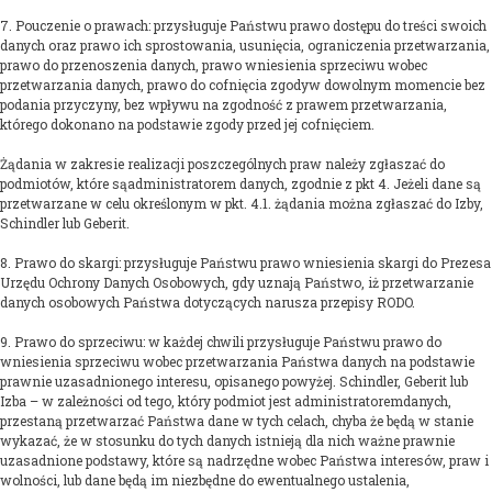
7. Pouczenie o prawach: przysługuje Państwu prawo dostępu do treści swoich
danych oraz prawo ich sprostowania, usunięcia, ograniczenia przetwarzania,
prawo do przenoszenia danych, prawo wniesienia sprzeciwu wobec
przetwarzania danych, prawo do cofnięcia zgodyw dowolnym momencie bez
podania przyczyny, bez wpływu na zgodność z prawem przetwarzania,
którego dokonano na podstawie zgody przed jej cofnięciem.
Żądania w zakresie realizacji poszczególnych praw należy zgłaszać do
podmiotów, które sąadministratorem danych, zgodnie z pkt 4. Jeżeli dane są
przetwarzane w celu określonym w pkt. 4.1. żądania można zgłaszać do Izby,
Schindler lub Geberit.
8. Prawo do skargi: przysługuje Państwu prawo wniesienia skargi do Prezesa
Urzędu Ochrony Danych Osobowych, gdy uznają Państwo, iż przetwarzanie
danych osobowych Państwa dotyczących narusza przepisy RODO.
9. Prawo do sprzeciwu: w każdej chwili przysługuje Państwu prawo do
wniesienia sprzeciwu wobec przetwarzania Państwa danych na podstawie
prawnie uzasadnionego interesu, opisanego powyżej. Schindler, Geberit lub
Izba – w zależności od tego, który podmiot jest administratoremdanych,
przestaną przetwarzać Państwa dane w tych celach, chyba że będą w stanie
wykazać, że w stosunku do tych danych istnieją dla nich ważne prawnie
uzasadnione podstawy, które są nadrzędne wobec Państwa interesów, praw i
wolności, lub dane będą im niezbędne do ewentualnego ustalenia,