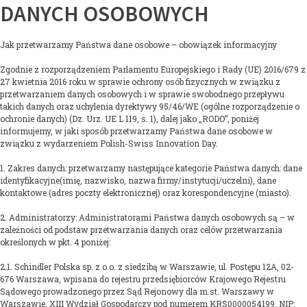
DANYCH OSOBOWYCH
Jak przetwarzamy Państwa dane osobowe – obowiązek informacyjny
Zgodnie z rozporządzeniem Parlamentu Europejskiego i Rady (UE) 2016/679 z
27 kwietnia 2016 roku w sprawie ochrony osób fizycznych w związku z
przetwarzaniem danych osobowych i w sprawie swobodnego przepływu
takich danych oraz uchylenia dyrektywy 95/46/WE (ogólne rozporządzenie o
ochronie danych) (Dz. Urz. UE L 119, s. 1), dalej jako „RODO”, poniżej
informujemy, w jaki sposób przetwarzamy Państwa dane osobowe w
związku z wydarzeniem Polish-Swiss Innovation Day.
1. Zakres danych: przetwarzamy następujące kategorie Państwa danych: dane
identyfikacyjne(imię, nazwisko, nazwa firmy/instytucji/uczelni), dane
kontaktowe (adres poczty elektronicznej) oraz korespondencyjne (miasto).
2. Administratorzy: Administratorami Państwa danych osobowych są – w
zależności od podstaw przetwarzania danych oraz celów przetwarzania
określonych w pkt. 4 poniżej:
2.1. Schindler Polska sp. z o.o. z siedzibą w Warszawie, ul. Postępu 12A, 02-
676 Warszawa, wpisana do rejestru przedsiębiorców Krajowego Rejestru
Sądowego prowadzonego przez Sąd Rejonowy dla m.st. Warszawy w
Warszawie, XIII Wydział Gospodarczy pod numerem KRS0000054199, NIP: